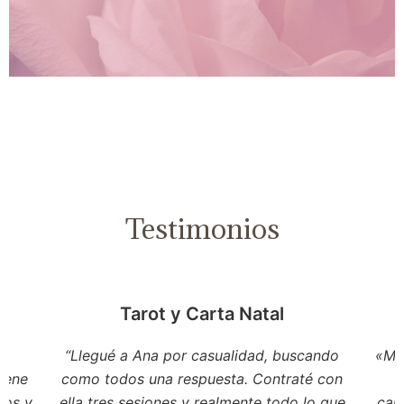
Testimonios
Tarot y Carta Natal
“Llegué a Ana por casualidad, buscando
«Mir
tiene
como todos una respuesta. Contraté con
tos y
ella tres sesiones y realmente todo lo que
cam