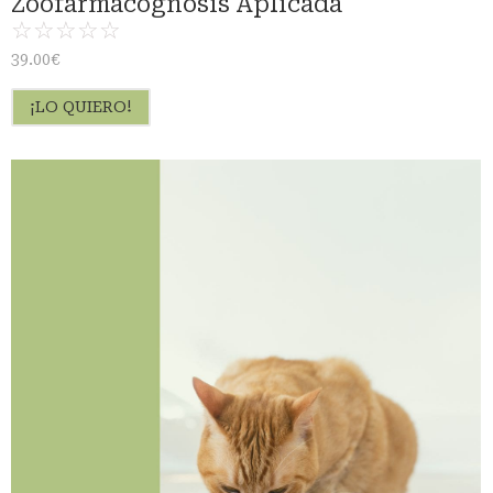
Zoofarmacognosis Aplicada
☆
☆
☆
☆
☆
39.00
€
¡LO QUIERO!