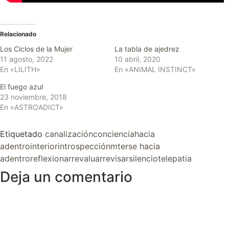
Relacionado
Los Ciclos de la Mujer
La tabla de ajedrez
11 agosto, 2022
10 abril, 2020
En «LILITH»
En «ANIMAL INSTINCT»
El fuego azul
23 noviembre, 2018
En «ASTROADICT»
Etiquetado
canalización
conciencia
hacia
adentro
interior
introspección
mterse hacia
adentro
reflexionar
revaluar
revisar
silencio
telepatia
Deja un comentario