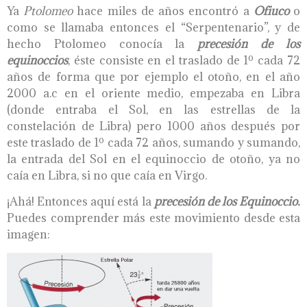
Ya
P
tolomeo
hace miles de años encontró a
O
fiuco
o
como se llamaba entonces el “Serpentenario”, y de
hecho Ptolomeo conocía la
precesi
ó
n d
e
los
equinoccios
, éste consiste en el traslado de 1º cada 72
años de forma que por ejemplo el otoño, en el año
2000 a.c en el oriente medio, empezaba en Libra
(donde entraba el Sol, en las estrellas de la
constelación de Libra) pero 1000 años después por
este traslado de 1º cada 72 años, sumando y sumando,
la entrada del Sol en el equinoccio de otoño, ya no
caía en Libra, si no que caía en Virgo.
¡Ahá! Entonces aquí está la
precesión de los Equinoccio.
Puedes comprender más este movimiento desde esta
imagen: