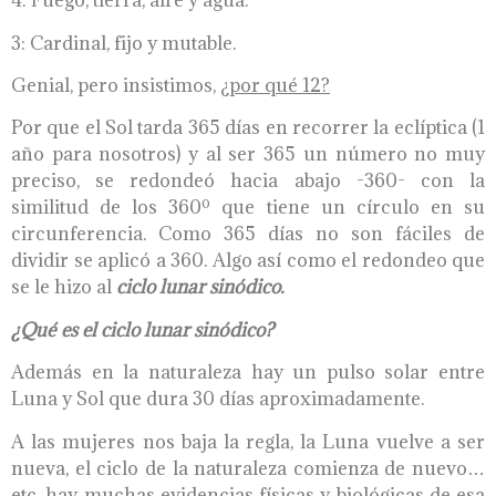
4: Fuego, tierra, aire y agua.
3: Cardinal, fijo y mutable.
Genial, pero insistimos,
¿
por qu
é
12?
Por que el Sol tarda 365 días en recorrer la eclíptica (1
año para nosotros) y al ser 365 un número no muy
preciso, se redondeó hacia abajo -360- con la
similitud de los 360º que tiene un círculo en su
circunferencia. Como 365 días no son fáciles de
dividir se aplicó a 360. Algo así como el redondeo que
se le hizo al
ciclo luna
r
sinódico.
¿Qué es el ciclo lunar sinódico?
Además en la naturaleza hay un pulso solar entre
Luna y Sol que dura 30 días aproximadamente.
A las mujeres nos baja la regla, la Luna vuelve a ser
nueva, el ciclo de la naturaleza comienza de nuevo…
etc. hay muchas evidencias físicas y biológicas de esa