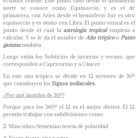
ecuador celeste. Este punto visto desde el hemisferio
norte se conoce como Equinoccio, y es el de
primavera, con Aries desde el hemisferio Sur es otro
equinoccio y es otoño con Libra. El punto vernal es el
punto desde el cual la
astrología
tropical
empieza a
calcular. Y se le da el nombre de
A
ño
trópico
o
P
unto
gamma
también.
Luego están los Solsticios de invierno y verano, que
corresponden a Capricornio y a Cáncer.
En este año trópico se divide en 12 sectores de 30º
que constituyen los
S
ignos zodiacales.
¿Por qué ángulos de 30º?
Porque para los 360º el 12 es el mejor divisor. El 12
permite trabajar con subdivisiones como:
2: Masculino/femenino teoría de polaridad