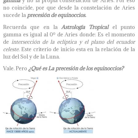
gamma
y no la propia constelación de Aries. Por eso
no coincide, por que desde la constelación de Aries
sucede la
precesi
ó
n
de equinoccios.
Recuerda que en la
A
strología
T
ropical
el punto
gamma es igual al 0º de Aries donde: Es el momento
de
intersección
de la
eclíptica
y el plano del ecuador
celeste.
Este criterio de inicio esta en la relación de la
luz del Sol y de la Luna.
Vale. Pero
¿Qué es La precesión de los equinoccios?