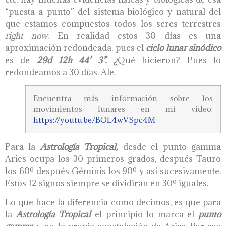
“puesta a punto” del sistema biológico y natural del
que estamos compuestos todos los seres terrestres
right now
. En realidad estos 30 días es una
aproximación redondeada, pues el
ciclo lunar sinódico
es de
29d 12h 44’ 3”.
¿
Qué hicieron? Pues lo
redondeamos a 30 días. Ale.
Encuentra más información sobre los
movimientos lunares en mi video:
https://youtu.be/BOL4wVSpc4M
Para la
A
strología
T
ropical,
desde el punto gamma
Aries ocupa los 30 primeros grados, después Tauro
los 60º después Géminis los 90º y así sucesivamente.
Estos 12 signos siempre se dividirán en 30º iguales.
Lo que hace la diferencia como decimos, es que para
la
A
strología
T
ropical
el principio lo marca el
punto