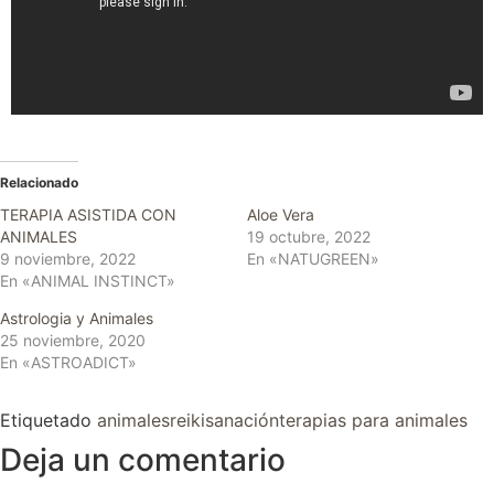
Relacionado
TERAPIA ASISTIDA CON
Aloe Vera
ANIMALES
19 octubre, 2022
9 noviembre, 2022
En «NATUGREEN»
En «ANIMAL INSTINCT»
Astrologia y Animales
25 noviembre, 2020
En «ASTROADICT»
Etiquetado
animales
reiki
sanación
terapias para animales
Deja un comentario