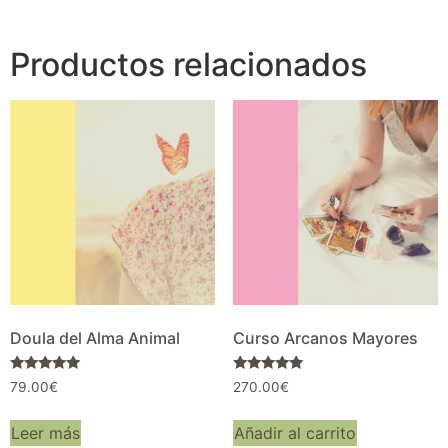
Productos relacionados
Doula del Alma Animal
Curso Arcanos Mayores
Valorado con
Valorado con
79.00
€
270.00
€
5.00
5.00
de 5
de 5
Leer más
Añadir al carrito