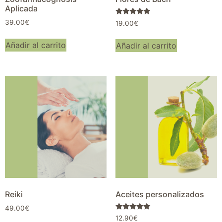
Aplicada
Valorado con
39.00
€
19.00
€
5.00
de 5
Añadir al carrito
Añadir al carrito
Reiki
Aceites personalizados
49.00
€
Valorado con
12.90
€