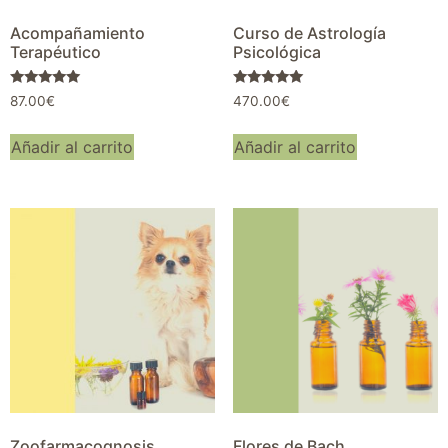
Acompañamiento
Curso de Astrología
Terapéutico
Psicológica
Valorado con
Valorado con
87.00
€
470.00
€
5.00
5.00
de 5
de 5
Añadir al carrito
Añadir al carrito
Zoofarmacognosis
Flores de Bach